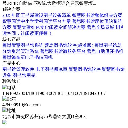
号,RFID自助借还系统,大数据综合展示智慧墙...
解决方案
2025年职工书屋建设图书设备清单
智慧图书馆整体解决方案
智慧阅读中小学学科阅读平台方案
善思图书馆座位预约系统
方案
智慧党建红色文化阅读空间解决方案
善思全场景城市悦
读空间，让阅读更便捷！
核心产品
善思智慧图书馆系统
善思图书馆软件(标准版)
善思图书馆总
分馆集群管理系统
善思图书馆微服务平台
善思自助借还书机
善思瀑布流电子书借阅机
产品中心
图书馆管理软件
电子图书阅览室
智慧图书馆软件
智慧图书馆
设备
图书馆用品
联系我们
电话
13910922001/18611905100/13621164166/13910420107
邮箱
426000919@qq.com
地址
北京市海淀区苏州街75号鼎钧大厦D座208