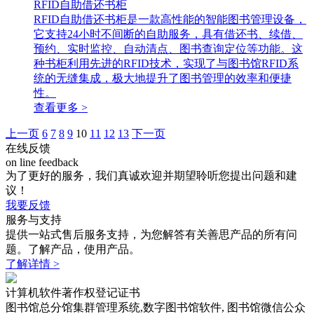
RFID自助借还书柜
RFID自助借还书柜是一款高性能的智能图书管理设备，
它支持24小时不间断的自助服务，具有借还书、续借、
预约、实时监控、自动清点、图书查询定位等功能。这
种书柜利用先进的RFID技术，实现了与图书馆RFID系
统的无缝集成，极大地提升了图书管理的效率和便捷
性。
查看更多 >
上一页
6
7
8
9
10
11
12
13
下一页
在线反馈
on line feedback
为了更好的服务，我们真诚欢迎并期望聆听您提出问题和建
议！
我要反馈
服务与支持
提供一站式售后服务支持，为您解答有关善思产品的所有问
题。了解产品，使用产品。
了解详情 >
计算机软件著作权登记证书
图书馆总分馆集群管理系统,数字图书馆软件, 图书馆微信公众