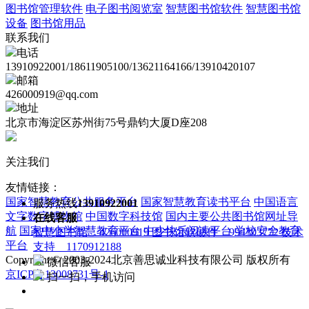
图书馆管理软件
电子图书阅览室
智慧图书馆软件
智慧图书馆
设备
图书馆用品
联系我们
电话
13910922001/18611905100/13621164166/13910420107
邮箱
426000919@qq.com
地址
北京市海淀区苏州街75号鼎钧大厦D座208
关注我们
友情链接：
国家智慧教育公共服务平台
国家智慧教育读书平台
中国语言
服务热线
13910922001
文字数字博物馆
中国数字科技馆
国内主要公共图书馆网址导
在线客服
航
国家中小学智慧教育平台
中少快乐阅读平台
学校安全教育
智慧图书馆 426000919
图书馆软硬件 994303772
技术
平台
支持 1170912188
Copyright © 2003-2024北京善思诚业科技有限公司 版权所有
微信客服
京ICP备13008731号-1
扫一扫，手机访问