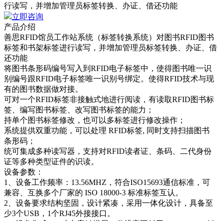
行读写，并增加管理员标签转换、办证、借还功能
立即咨询
产品介绍
善思RFID馆员工作站系统（标签转换系统）对图书RFID图书
标签和书架标签进行读写，并增加管理员标签转换、办证、借
还功能
将图书条形码编号写入到RFID电子标签中，使得图书唯一识
别编号跟RFID电子标签唯一识别号绑定。使得RFID技术与现
有的图书数据做对接。
可对一个RFID标签非接触式地进行阅读，有读取RFID图书标
签、编写图书标签、改写图书标签的能力；
持单个图书标签修改，也可以多标签进行修改操作；
系统提供双重功能，可以处理 RFID标签, 同时支持扫描图书
条形码；
统可集成多种读写器，支持对RFID读者证、条码、二代身份
证等多种类型证件的识读。
设备参数：
1、设备工作频率：13.56MHZ，符合ISO15693通信标准，可
兼容、互换多个厂家的 ISO 18000-3 标准标签互认。
2、设备要求结构坚固，设计紧凑，采用一体化设计，具备至
少3个USB，1个RJ45外接接口。