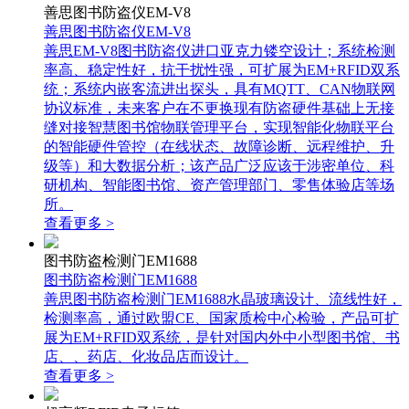
善思图书防盗仪EM-V8
善思图书防盗仪EM-V8
善思EM-V8图书防盗仪进口亚克力镂空设计；系统检测
率高、稳定性好，抗干扰性强，可扩展为EM+RFID双系
统；系统内嵌客流进出探头，具有MQTT、CAN物联网
协议标准，未来客户在不更换现有防盗硬件基础上无接
缝对接智慧图书馆物联管理平台，实现智能化物联平台
的智能硬件管控（在线状态、故障诊断、远程维护、升
级等）和大数据分析；该产品广泛应该于涉密单位、科
研机构、智能图书馆、资产管理部门、零售体验店等场
所。
查看更多 >
图书防盗检测门EM1688
图书防盗检测门EM1688
善思图书防盗检测门EM1688水晶玻璃设计、流线性好，
检测率高，通过欧盟CE、国家质检中心检验，产品可扩
展为EM+RFID双系统，是针对国内外中小型图书馆、书
店、、药店、化妆品店而设计。
查看更多 >