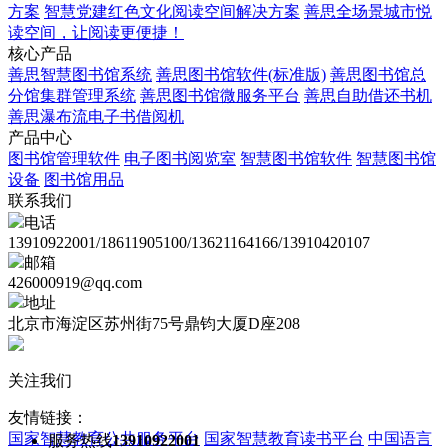
方案
智慧党建红色文化阅读空间解决方案
善思全场景城市悦
读空间，让阅读更便捷！
核心产品
善思智慧图书馆系统
善思图书馆软件(标准版)
善思图书馆总
分馆集群管理系统
善思图书馆微服务平台
善思自助借还书机
善思瀑布流电子书借阅机
产品中心
图书馆管理软件
电子图书阅览室
智慧图书馆软件
智慧图书馆
设备
图书馆用品
联系我们
电话
13910922001/18611905100/13621164166/13910420107
邮箱
426000919@qq.com
地址
北京市海淀区苏州街75号鼎钧大厦D座208
关注我们
友情链接：
国家智慧教育公共服务平台
国家智慧教育读书平台
中国语言
服务热线
13910922001