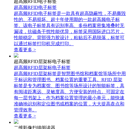
超高频RFID电子标签
超高频RFID电子标签
超高频RFID电子标签是一款具有超高隐蔽性，不易撕毁
性的、不易损坏、超十年使用期的一款超高频电子标
签。该电子标签具有识别率高、多份档案密集堆叠时无
漏读，抗磁条干扰性能优异，标签采用国际进口芯片，
性能稳定。背部强力胶设计，粘贴后不易脱落，标签可
以通过标签打印机完成打印。
查看更多 >
超高频RFID层架标电子标签
超高频RFID层架标电子标签
超高频RFID层架标签是智慧图书馆和档案馆等场所中用
于标识和管理图书、档案位置的重要工具。RFID 层架
标签是专为档案馆、图书馆等场所设计的智能标签，具
有阅读距离远、灵敏度高、方便安装的特点。可固定在
每一层书架上，作为档案位置管理的最小单元，能快速
准确地识别和定位图书或档案的位置，大大提高盘点和
管理效率。
查看更多 >
二维影像扫描阅读器