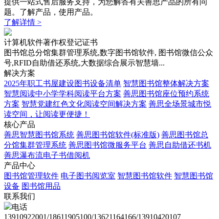
提供一站式售后服务支持，为您解答有关善思产品的所有问
题。了解产品，使用产品。
了解详情 >
计算机软件著作权登记证书
图书馆总分馆集群管理系统,数字图书馆软件, 图书馆微信公众
号,RFID自助借还系统,大数据综合展示智慧墙...
解决方案
2025年职工书屋建设图书设备清单
智慧图书馆整体解决方案
智慧阅读中小学学科阅读平台方案
善思图书馆座位预约系统
方案
智慧党建红色文化阅读空间解决方案
善思全场景城市悦
读空间，让阅读更便捷！
核心产品
善思智慧图书馆系统
善思图书馆软件(标准版)
善思图书馆总
分馆集群管理系统
善思图书馆微服务平台
善思自助借还书机
善思瀑布流电子书借阅机
产品中心
图书馆管理软件
电子图书阅览室
智慧图书馆软件
智慧图书馆
设备
图书馆用品
联系我们
电话
13910922001/18611905100/13621164166/13910420107