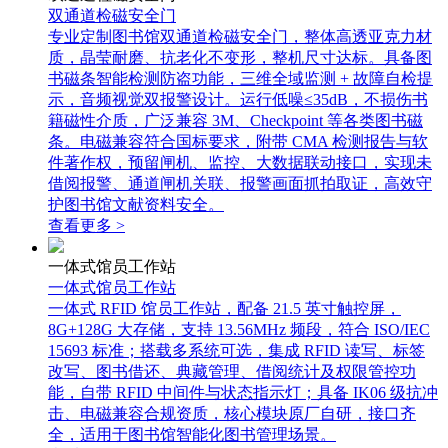
双通道检磁安全门
专业定制图书馆双通道检磁安全门，整体高透亚克力材
质，晶莹耐磨、抗老化不变形，整机尺寸达标。具备图
书磁条智能检测防盗功能，三维全域监测 + 故障自检提
示，音频视觉双报警设计。运行低噪≤35dB，不损伤书
籍磁性介质，广泛兼容 3M、Checkpoint 等各类图书磁
条。电磁兼容符合国标要求，附带 CMA 检测报告与软
件著作权，预留闸机、监控、大数据联动接口，实现未
借阅报警、通道闸机关联、报警画面抓拍取证，高效守
护图书馆文献资料安全。
查看更多 >
一体式馆员工作站
一体式馆员工作站
一体式 RFID 馆员工作站，配备 21.5 英寸触控屏，
8G+128G 大存储，支持 13.56MHz 频段，符合 ISO/IEC
15693 标准；搭载多系统可选，集成 RFID 读写、标签
改写、图书借还、典藏管理、借阅统计及权限管控功
能，自带 RFID 中间件与状态指示灯；具备 IK06 级抗冲
击、电磁兼容合规资质，核心模块原厂自研，接口齐
全，适用于图书馆智能化图书管理场景。