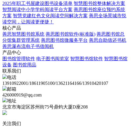
2025年职工书屋建设图书设备清单
智慧图书馆整体解决方案
智慧阅读中小学学科阅读平台方案
善思图书馆座位预约系统
方案
智慧党建红色文化阅读空间解决方案
善思全场景城市悦
读空间，让阅读更便捷！
核心产品
善思智慧图书馆系统
善思图书馆软件(标准版)
善思图书馆总
分馆集群管理系统
善思图书馆微服务平台
善思自助借还书机
善思瀑布流电子书借阅机
产品中心
图书馆管理软件
电子图书阅览室
智慧图书馆软件
智慧图书馆
设备
图书馆用品
联系我们
电话
13910922001/18611905100/13621164166/13910420107
邮箱
426000919@qq.com
地址
北京市海淀区苏州街75号鼎钧大厦D座208
关注我们