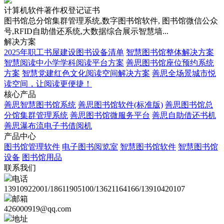
计算机软件著作权登记证书
图书馆总分馆集群管理系统,数字图书馆软件, 图书馆微信公众
号,RFID自助借还系统,大数据综合展示智慧墙...
解决方案
2025年职工书屋建设图书设备清单
智慧图书馆整体解决方案
智慧阅读中小学学科阅读平台方案
善思图书馆座位预约系统
方案
智慧党建红色文化阅读空间解决方案
善思全场景城市悦
读空间，让阅读更便捷！
核心产品
善思智慧图书馆系统
善思图书馆软件(标准版)
善思图书馆总
分馆集群管理系统
善思图书馆微服务平台
善思自助借还书机
善思瀑布流电子书借阅机
产品中心
图书馆管理软件
电子图书阅览室
智慧图书馆软件
智慧图书馆
设备
图书馆用品
联系我们
电话
13910922001/18611905100/13621164166/13910420107
邮箱
426000919@qq.com
地址