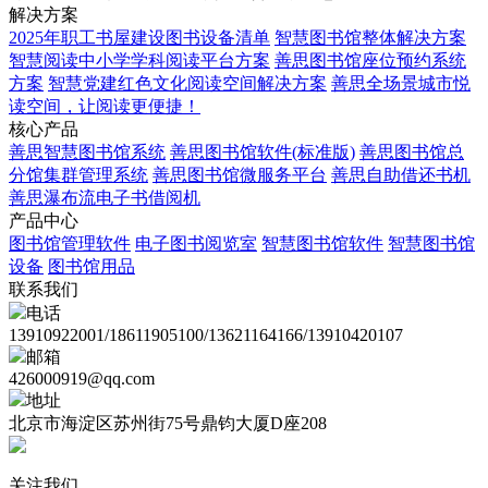
解决方案
2025年职工书屋建设图书设备清单
智慧图书馆整体解决方案
智慧阅读中小学学科阅读平台方案
善思图书馆座位预约系统
方案
智慧党建红色文化阅读空间解决方案
善思全场景城市悦
读空间，让阅读更便捷！
核心产品
善思智慧图书馆系统
善思图书馆软件(标准版)
善思图书馆总
分馆集群管理系统
善思图书馆微服务平台
善思自助借还书机
善思瀑布流电子书借阅机
产品中心
图书馆管理软件
电子图书阅览室
智慧图书馆软件
智慧图书馆
设备
图书馆用品
联系我们
电话
13910922001/18611905100/13621164166/13910420107
邮箱
426000919@qq.com
地址
北京市海淀区苏州街75号鼎钧大厦D座208
关注我们