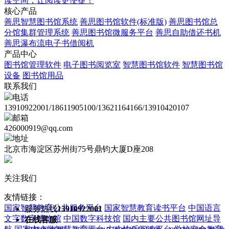
读空间，让阅读更便捷！
核心产品
善思智慧图书馆系统
善思图书馆软件(标准版)
善思图书馆总
分馆集群管理系统
善思图书馆微服务平台
善思自助借还书机
善思瀑布流电子书借阅机
产品中心
图书馆管理软件
电子图书阅览室
智慧图书馆软件
智慧图书馆
设备
图书馆用品
联系我们
电话
13910922001/18611905100/13621164166/13910420107
邮箱
426000919@qq.com
地址
北京市海淀区苏州街75号鼎钧大厦D座208
关注我们
友情链接：
国家智慧教育公共服务平台
国家智慧教育读书平台
中国语言
服务热线
13910922001
文字数字博物馆
中国数字科技馆
国内主要公共图书馆网址导
在线客服