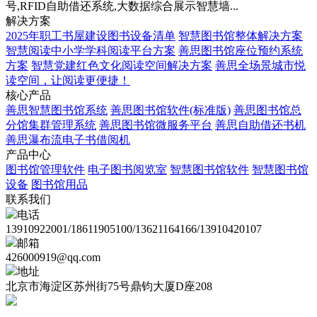
号,RFID自助借还系统,大数据综合展示智慧墙...
解决方案
2025年职工书屋建设图书设备清单
智慧图书馆整体解决方案
智慧阅读中小学学科阅读平台方案
善思图书馆座位预约系统
方案
智慧党建红色文化阅读空间解决方案
善思全场景城市悦
读空间，让阅读更便捷！
核心产品
善思智慧图书馆系统
善思图书馆软件(标准版)
善思图书馆总
分馆集群管理系统
善思图书馆微服务平台
善思自助借还书机
善思瀑布流电子书借阅机
产品中心
图书馆管理软件
电子图书阅览室
智慧图书馆软件
智慧图书馆
设备
图书馆用品
联系我们
电话
13910922001/18611905100/13621164166/13910420107
邮箱
426000919@qq.com
地址
北京市海淀区苏州街75号鼎钧大厦D座208