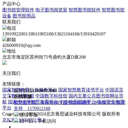
产品中心
图书馆管理软件
电子图书阅览室
智慧图书馆软件
智慧图书馆
设备
图书馆用品
联系我们
电话
13910922001/18611905100/13621164166/13910420107
邮箱
426000919@qq.com
地址
北京市海淀区苏州街75号鼎钧大厦D座208
关注我们
友情链接：
国家智慧教育公共服务平台
国家智慧教育读书平台
中国语言
服务热线
13910922001
文字数字博物馆
中国数字科技馆
国内主要公共图书馆网址导
在线客服
航
国家中小学智慧教育平台
中少快乐阅读平台
学校安全教育
智慧图书馆 426000919
图书馆软硬件 994303772
技术
平台
支持 1170912188
Copyright © 2003-2024北京善思诚业科技有限公司 版权所有
微信客服
京ICP备13008731号-1
扫一扫，手机访问