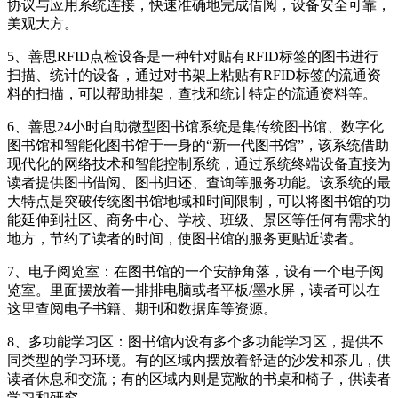
协议与应用系统连接，快速准确地完成借阅，设备安全可靠，
美观大方。
5、善思RFID点检设备是一种针对贴有RFID标签的图书进行
扫描、统计的设备，通过对书架上粘贴有RFID标签的流通资
料的扫描，可以帮助排架，查找和统计特定的流通资料等。
6、善思24小时自助微型图书馆系统是集传统图书馆、数字化
图书馆和智能化图书馆于一身的“新一代图书馆”，该系统借助
现代化的网络技术和智能控制系统，通过系统终端设备直接为
读者提供图书借阅、图书归还、查询等服务功能。该系统的最
大特点是突破传统图书馆地域和时间限制，可以将图书馆的功
能延伸到社区、商务中心、学校、班级、景区等任何有需求的
地方，节约了读者的时间，使图书馆的服务更贴近读者。
7、电子阅览室：在图书馆的一个安静角落，设有一个电子阅
览室。里面摆放着一排排电脑或者平板/墨水屏，读者可以在
这里查阅电子书籍、期刊和数据库等资源。
8、多功能学习区：图书馆内设有多个多功能学习区，提供不
同类型的学习环境。有的区域内摆放着舒适的沙发和茶几，供
读者休息和交流；有的区域内则是宽敞的书桌和椅子，供读者
学习和研究。