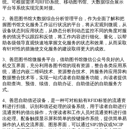
统。可根据需求与RFID系统、移动图书馆、大数据综合展示
平台等系统实现完美对接。
2、善思图书馆大数据综合分析管理平台，作为全面了解和把
握图书馆文化服务工作运行状况的平台，将从宏观到微观，从
设备状态到应用状态，从静态分析到动态监控不同的角度对服
务的情况予以跟踪和反馈，将工作内容进行细化、量化，以帮
助各级领导直观快速地掌握文化服务的状态和效果，从而采取
有针对性的措施使文化服务的建设取得更大的成效。
3、善思图书馆微服务平台，借助图书馆微信公众号良好的人
机交互界面，充分利用各图书馆的现有资源，整合各类应用系
统，通过内嵌二维码技术、资源整合技术、跨服务跨应用异构
数据整合技术等，实现一站式读者自助服务功能，向读者提供
自助查询、预借、续借、自助办证、自助借还的自助服务方
式。
4、善思自助借还设备，是一种可对粘贴有RFID标签的流通资
料进行扫描、识别和借还处理的设备系统，用于读者自助进行
流通资料的借出操作，方便读者和工作人员对流通资料进行借
出处理。配备触摸显示屏和简单的按键操作系统，提供简单易
操作的人机交流界面、图形界面，可以通过SIP2协议或NCIP