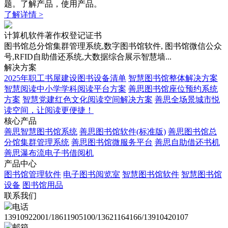
题。了解产品，使用产品。
了解详情 >
计算机软件著作权登记证书
图书馆总分馆集群管理系统,数字图书馆软件, 图书馆微信公众
号,RFID自助借还系统,大数据综合展示智慧墙...
解决方案
2025年职工书屋建设图书设备清单
智慧图书馆整体解决方案
智慧阅读中小学学科阅读平台方案
善思图书馆座位预约系统
方案
智慧党建红色文化阅读空间解决方案
善思全场景城市悦
读空间，让阅读更便捷！
核心产品
善思智慧图书馆系统
善思图书馆软件(标准版)
善思图书馆总
分馆集群管理系统
善思图书馆微服务平台
善思自助借还书机
善思瀑布流电子书借阅机
产品中心
图书馆管理软件
电子图书阅览室
智慧图书馆软件
智慧图书馆
设备
图书馆用品
联系我们
电话
13910922001/18611905100/13621164166/13910420107
邮箱