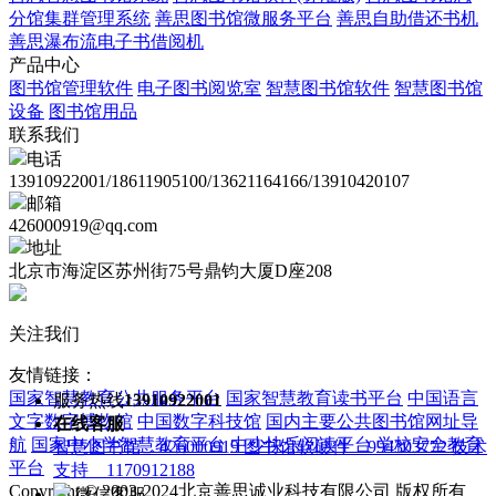
分馆集群管理系统
善思图书馆微服务平台
善思自助借还书机
善思瀑布流电子书借阅机
产品中心
图书馆管理软件
电子图书阅览室
智慧图书馆软件
智慧图书馆
设备
图书馆用品
联系我们
电话
13910922001/18611905100/13621164166/13910420107
邮箱
426000919@qq.com
地址
北京市海淀区苏州街75号鼎钧大厦D座208
关注我们
友情链接：
国家智慧教育公共服务平台
国家智慧教育读书平台
中国语言
服务热线
13910922001
文字数字博物馆
中国数字科技馆
国内主要公共图书馆网址导
在线客服
航
国家中小学智慧教育平台
中少快乐阅读平台
学校安全教育
智慧图书馆 426000919
图书馆软硬件 994303772
技术
平台
支持 1170912188
Copyright © 2003-2024北京善思诚业科技有限公司 版权所有
微信客服