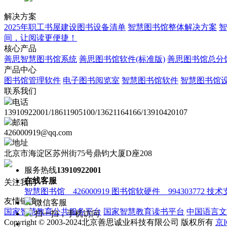
解决方案
2025年职工书屋建设图书设备清单
智慧图书馆整体解决方案
智
间，让阅读更便捷！
核心产品
善思智慧图书馆系统
善思图书馆软件(标准版)
善思图书馆总分
产品中心
图书馆管理软件
电子图书阅览室
智慧图书馆软件
智慧图书馆
联系我们
电话
13910922001/18611905100/13621164166/13910420107
邮箱
426000919@qq.com
地址
北京市海淀区苏州街75号鼎钧大厦D座208
服务热线
13910922001
在线客服
关注我们
智慧图书馆 426000919
图书馆软硬件 994303772
技术支
友情链接：
微信客服
国家智慧教育公共服务平台
国家智慧教育读书平台
中国语言文
扫一扫，手机访问
Copyright © 2003-2024北京善思诚业科技有限公司 版权所有
京I