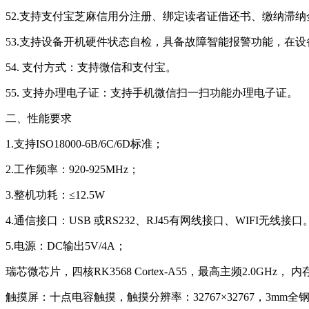
52.支持支付宝芝麻信用分注册、绑定读者证借还书、缴纳滞
53.支持设备开机硬件状态自检，具备故障智能报警功能，在
54. 支付方式：支持微信和支付宝。
55. 支持办理电子证：支持手机微信扫一扫功能办理电子证。
二、性能要求
1.支持ISO18000-6B/6C/6D标准；
2.工作频率：920-925MHz；
3.整机功耗：≤12.5W
4.通信接口：USB 或RS232、RJ45有网线接口、WIFI无线接口
5.电源：DC输出5V/4A；
瑞芯微芯片，四核RK3568 Cortex-A55，最高主频2.0GHz， 
触摸屏：十点电容触摸，触摸分辨率：32767×32767，3mm