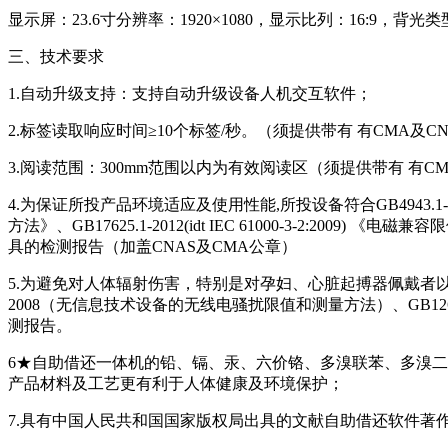
显示屏：23.6寸分辨率：1920×1080，显示比列：16:9，背光类型
三、技术要求
1.自动升级支持：支持自动升级设备人机交互软件；
2.标签读取响应时间≥10个标签/秒。（须提供带有 有CMA
3.阅读范围：300mm范围以内为有效阅读区（须提供带有 有
4.为保证所投产品环境适应及使用性能,所投设备符合GB4943.1-20
方法》、GB17625.1-2012(idt IEC 61000-3-2
具的检测报告（加盖CNAS及CMA公章）
5.为避免对人体辐射伤害，特别是对孕妇、心脏起搏器佩戴者以及身
2008（无信息技术设备的无线电骚扰限值和测量方法）、GB1
测报告。
6★自助借还一体机的铅、镉、汞、六价铬、多溴联苯、多溴二
产品材料及工艺更有利于人体健康及环境保护；
7.具有中国人民共和国国家版权局出具的文献自助借还软件著